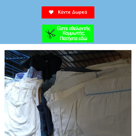
Κάντε Δωρεά