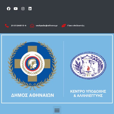
210 5246515-6​
seckyada@athens.gr
Γίνε εθελοντής