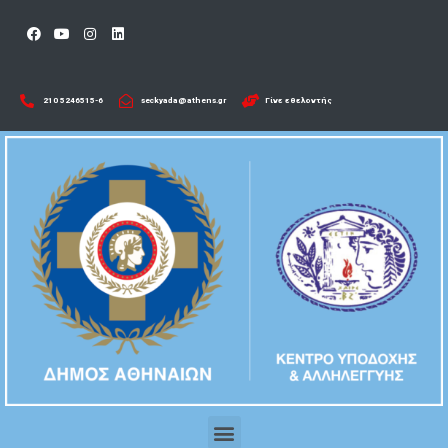
210 5246515-6​
seckyada@athens.gr
Γίνε εθελοντής