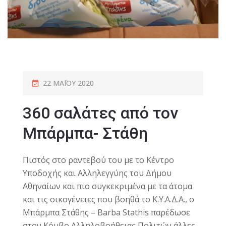
22 ΜΑΪ́ΟΥ 2020
360 σαλάτες από τον
Μπάρμπα- Στάθη
Πιστός στο ραντεβού του με το Κέντρο
Υποδοχής και Αλληλεγγύης του Δήμου
Αθηναίων και πιο συγκεκριμένα με τα άτομα
και τις οικογένειες που βοηθά το Κ.Υ.Α.Δ.Α., ο
Μπάρμπα Στάθης – Barba Stathis παρέδωσε
στον Κόμβο Αλληλοβοήθειας Πολιτών άλλες