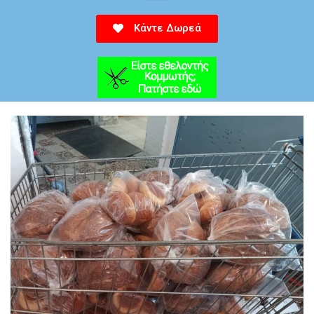
Κάντε Δωρεά