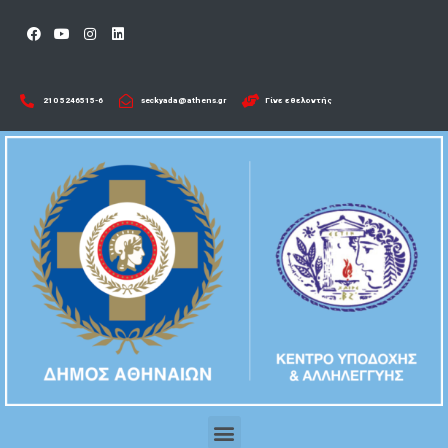
210 5246515-6​
seckyada@athens.gr
Γίνε εθελοντής