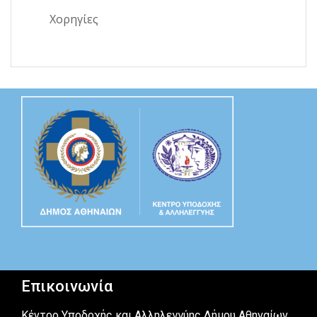
Χορηγίες
Επικοινωνία
Κέντρο Υποδοχής και Αλληλεγγύης Δήμου Αθηναίων