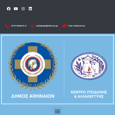
210 5246515-6​
seckyada@athens.gr
Γίνε εθελοντής