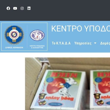
ΚΕΝΤΡΟ ΥΠΟΔΟ
To K.Y.A.Δ.Α
Υπηρεσίες
Δομέ