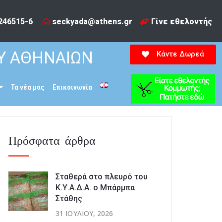
246515-6​
seckyada@athens.gr
Γίνε εθελοντής
Υ ΑΘΗΝΑΙΩΝ
Κάντε Δωρεά
Τα νέα μας
Επικοινωνία
Πρόσφατα άρθρα
Σταθερά στο πλευρό του
Κ.Υ.Α.Δ.Α. ο Μπάρμπα
Στάθης
31 ΙΟΥΛΊΟΥ, 2026