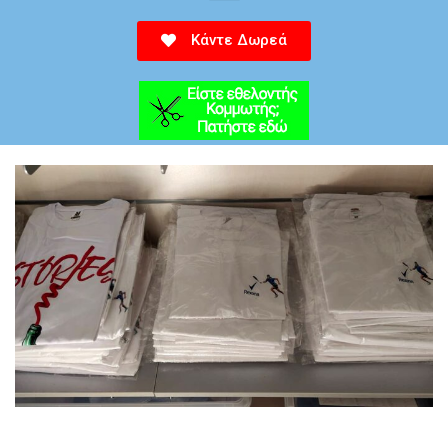
Κάντε Δωρεά