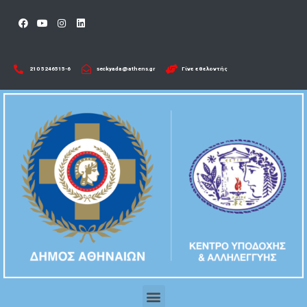
210 5246515-6​
seckyada@athens.gr
Γίνε εθελοντής