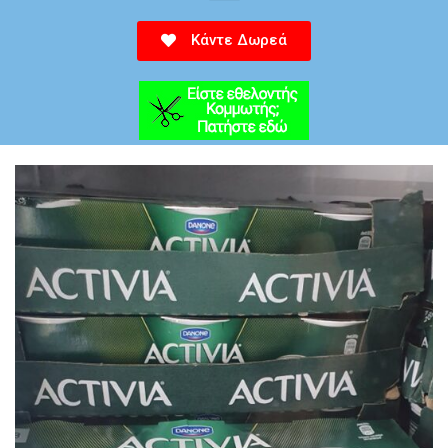
Κάντε Δωρεά