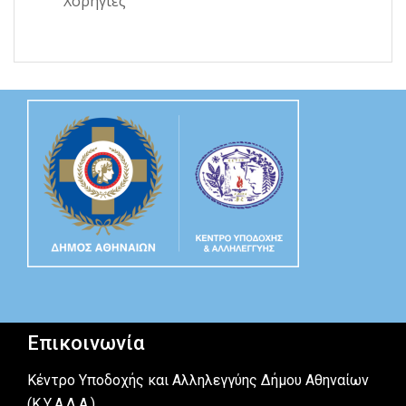
Χορηγίες
Επικοινωνία
Κέντρο Υποδοχής και Αλληλεγγύης Δήμου Αθηναίων
(Κ.Υ.Α.Δ.Α.)