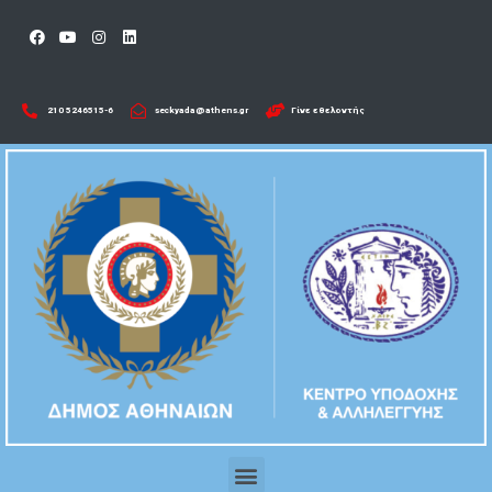
210 5246515-6​
seckyada@athens.gr
Γίνε εθελοντής