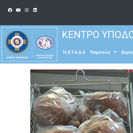
ΚΕΝΤΡΟ ΥΠΟΔΟ
To K.Y.A.Δ.Α
Υπηρεσίες
Δομέ