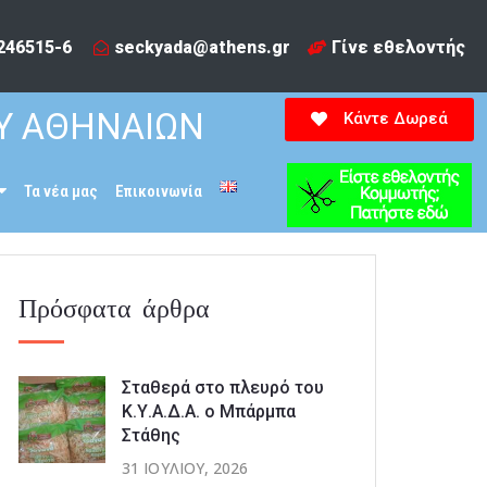
246515-6​
seckyada@athens.gr
Γίνε εθελοντής
Υ ΑΘΗΝΑΙΩΝ
Κάντε Δωρεά
Τα νέα μας
Επικοινωνία
Πρόσφατα άρθρα
Σταθερά στο πλευρό του
Κ.Υ.Α.Δ.Α. ο Μπάρμπα
Στάθης
31 ΙΟΥΛΊΟΥ, 2026