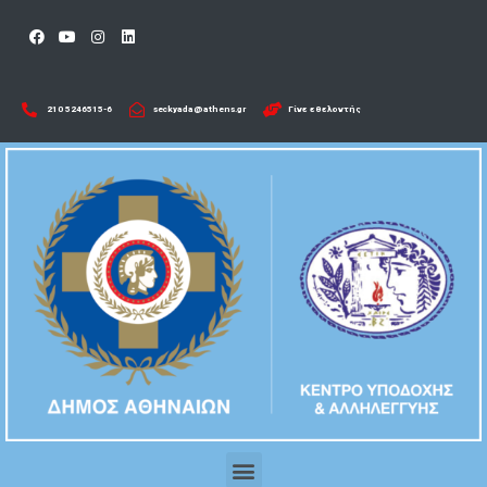
210 5246515-6​
seckyada@athens.gr
Γίνε εθελοντής