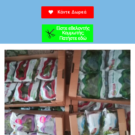
Κάντε Δωρεά