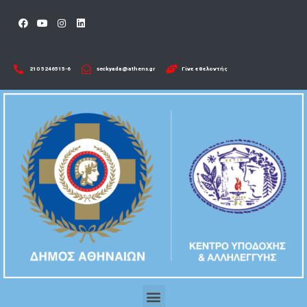
210 5246515-6​
seckyada@athens.gr
Γίνε εθελοντής