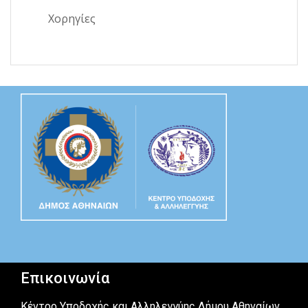
Χορηγίες
Επικοινωνία
Κέντρο Υποδοχής και Αλληλεγγύης Δήμου Αθηναίων