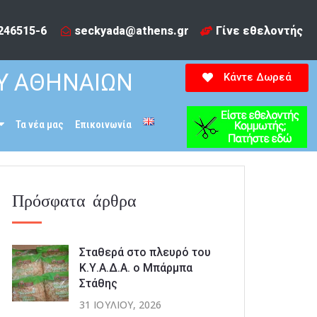
246515-6​
seckyada@athens.gr
Γίνε εθελοντής
Υ ΑΘΗΝΑΙΩΝ
Κάντε Δωρεά
Τα νέα μας
Επικοινωνία
Πρόσφατα άρθρα
Σταθερά στο πλευρό του
Κ.Υ.Α.Δ.Α. ο Μπάρμπα
Στάθης
31 ΙΟΥΛΊΟΥ, 2026