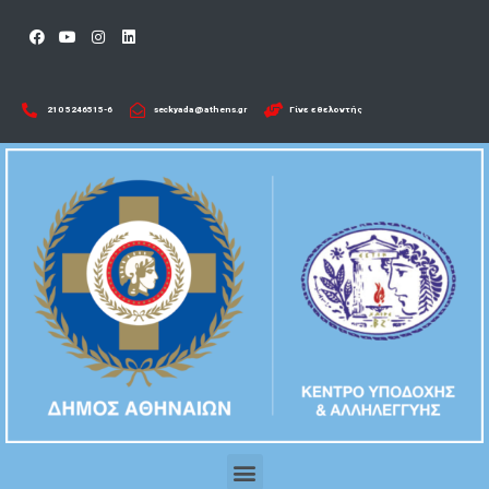
210 5246515-6​
seckyada@athens.gr
Γίνε εθελοντής