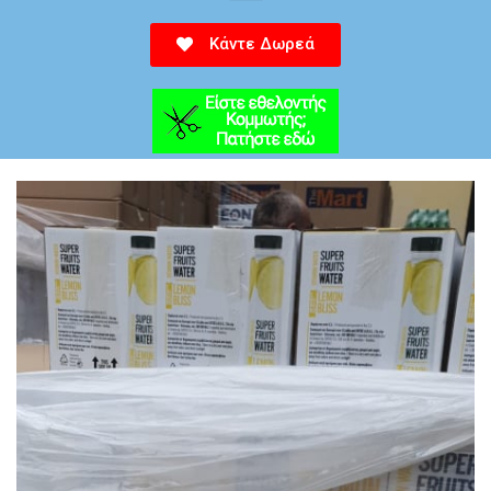
Κάντε Δωρεά