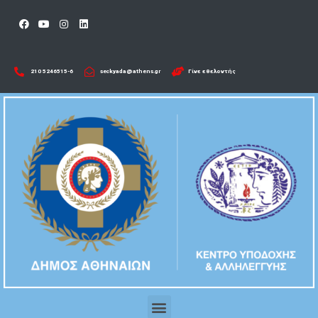
210 5246515-6​
seckyada@athens.gr
Γίνε εθελοντής