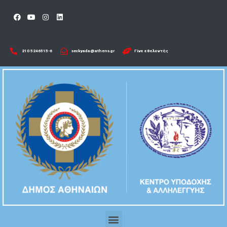
210 5246515-6​
seckyada@athens.gr
Γίνε εθελοντής