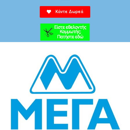
Κάντε Δωρεά