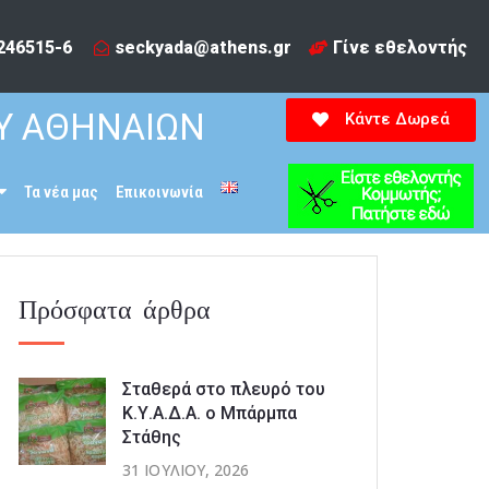
246515-6​
seckyada@athens.gr
Γίνε εθελοντής
Υ ΑΘΗΝΑΙΩΝ
Κάντε Δωρεά
Τα νέα μας
Επικοινωνία
Πρόσφατα άρθρα
Σταθερά στο πλευρό του
Κ.Υ.Α.Δ.Α. ο Μπάρμπα
Στάθης
31 ΙΟΥΛΊΟΥ, 2026