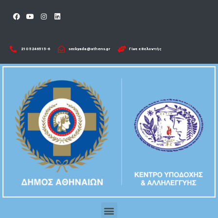
210 5246515-6​
seckyada@athens.gr
Γίνε εθελοντής