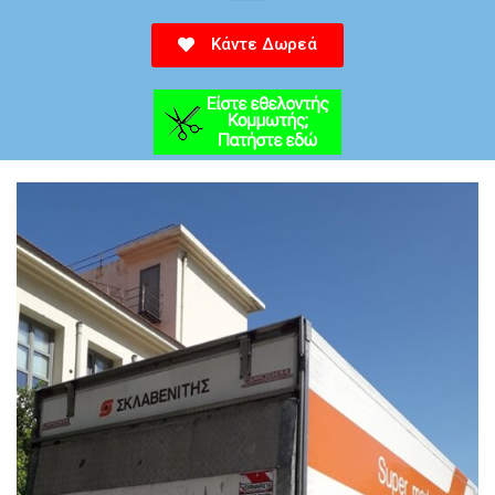
Κάντε Δωρεά