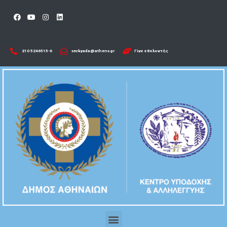
210 5246515-6​
seckyada@athens.gr
Γίνε εθελοντής