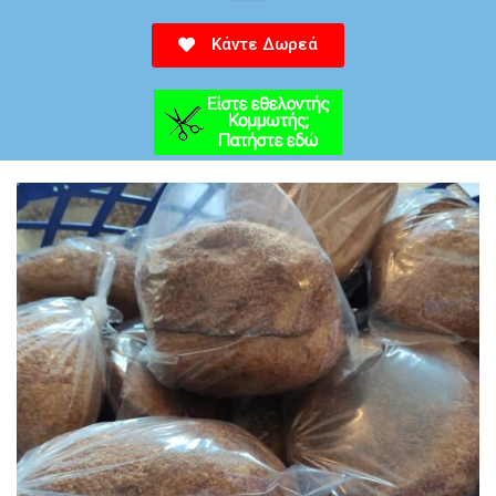
Κάντε Δωρεά