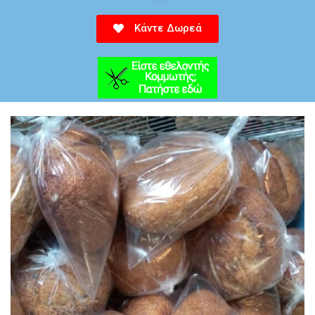
Κάντε Δωρεά