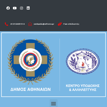
210 5246515-6​
seckyada@athens.gr
Γίνε εθελοντής