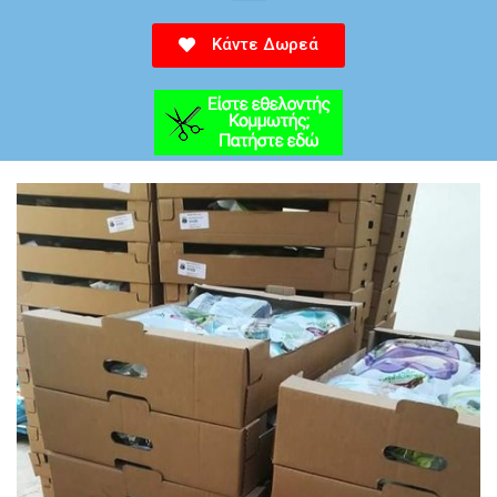
Κάντε Δωρεά