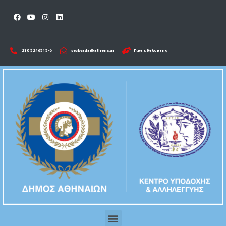
210 5246515-6​
seckyada@athens.gr
Γίνε εθελοντής