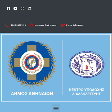
210 5246515-6​
seckyada@athens.gr
Γίνε εθελοντής