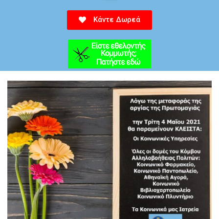
Κάντε Δωρεά