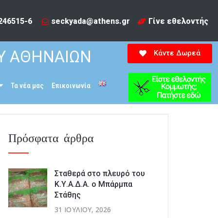
246515-6​
seckyada@athens.gr
Γίνε εθελοντής
Υ ΑΘΗΝΑΙΩΝ
Κάντε Δωρεά
Τα νέα μας
Επικοινωνία
Πρόσφατα άρθρα
Σταθερά στο πλευρό του
Κ.Υ.Α.Δ.Α. ο Μπάρμπα
Στάθης
31 ΙΟΥΛΊΟΥ, 2026