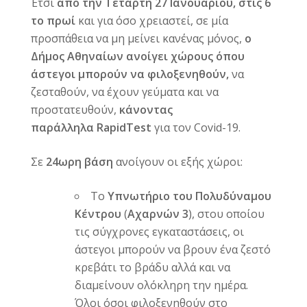
Έτσι
από την Τετάρτη 27 Ιανουαρίου, στις 6
το πρωί
και για όσο χρειαστεί, σε μία
προσπάθεια να μη μείνει κανένας μόνος,
ο
Δήμος Αθηναίων ανοίγει χώρους όπου
άστεγοι μπορούν να φιλοξενηθούν,
να
ζεσταθούν, να έχουν γεύματα και να
προστατευθούν,
κάνοντας
παράλληλα
RapidTest
για τον Covid-19.
Σε
24ωρη βάση
ανοίγουν οι εξής χώροι:
Το
Υπνωτήριο του Πολυδύναμου
Κέντρου
(
Αχαρνών 3
), στου οποίου
τις σύγχρονες εγκαταστάσεις, οι
άστεγοι μπορούν να βρουν ένα ζεστό
κρεβάτι το βράδυ αλλά και να
διαμείνουν ολόκληρη την ημέρα.
Όλοι όσοι φιλοξενηθούν στο