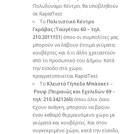
Πολυδύναμο Κέντρο, θα υποβληθούν
σε RapidTest.
To
Πολιτιστικό Κέντρο
Γκράβας
(
Ταϋγέτου 60 – τηλ:
210.2011151
) όπου οι συμπολίτες μας
μπορούν να λάβουν έτοιμα γεύματα,
κουβέρτες και ό,τι άλλο χρειαστούν
από το προσωπικό του Δήμου. Κατά
την είσοδο στο χώρο,
πραγματοποιείται RapidTest.
To
Κλειστό Γήπεδο Μπάσκετ
–
Ρουφ
(
Πειραιώς και Εχελιδών 69 –
τηλ: 210.3421260
) όπου όλοι όσοι
έχουν ανάγκη, μπορούν να βρουν
έναν καθαρό θερμαινόμενο χώρο με
γεύματα και κουβέρτες. Και στον
συγκεκριμένο χώρο, κατά την είσοδο,