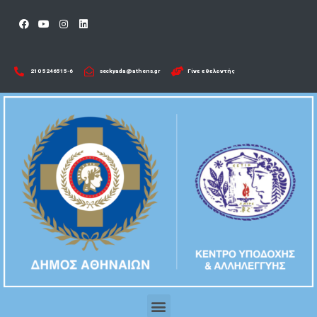
210 5246515-6​
seckyada@athens.gr
Γίνε εθελοντής