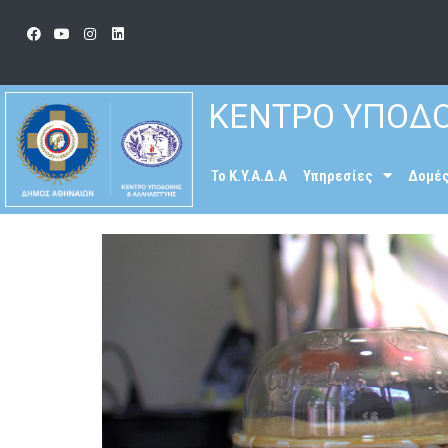
ΚΕΝΤΡΟ ΥΠΟΔΟ
To K.Y.A.Δ.Α
Υπηρεσίες
Δομέ