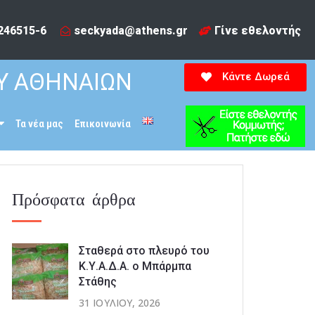
246515-6​
seckyada@athens.gr
Γίνε εθελοντής
Υ ΑΘΗΝΑΙΩΝ
Κάντε Δωρεά
Τα νέα μας
Επικοινωνία
Πρόσφατα άρθρα
Σταθερά στο πλευρό του
Κ.Υ.Α.Δ.Α. ο Μπάρμπα
Στάθης
31 ΙΟΥΛΊΟΥ, 2026