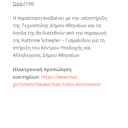
Ώρα
:
21
:00
Η παράσταση ανεβαίνει με την υποστήριξη
της Τεχνοπολης Δήμου Αθηναίων και τα
έσοδα της θα διατεθούν από την παραγωγή
της
Kathrine Schwyter
– Γιαμαλίδου για τη
στήριξη του Κέντρου Υποδοχής και
Αλληλεγγύης Δήμου Αθηναίων.
Ηλεκτρονική προπώληση
εισιτηρίων:
https://www.viva.
gr/tickets/theater/kati-
treloi-klironomoi/