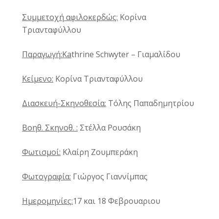
Συμμετοχή αφιλοκερδώς:
Κορίνα
Τριανταφύλλου
Παραγωγή:Ka
thrine Schwyter
– Γιαμαλίδου
Κείμενο:
Κορίνα Τριανταφύλλου
Διασκευή-Σκηνοθεσία:
Τόλης Παπαδημητρίου
Βοηθ. Σκηνοθ. :
Στέλλα Ρουσάκη
Φωτισμοί:
Κλαίρη Ζουμπεράκη
Φωτογραφία:
Γιώργος Γιαννίμπας
Ημερομηνίες
:
17 και 18 Φεβρουαριου