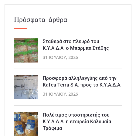
Πρόσφατα άρθρα
Σταθερά στο πλευρό του
Κ.Υ.Α.Δ.Α. ο Μπάρμπα Στάθης
31 ΙΟΥΛΊΟΥ, 2026
Προσφορά αλληλεγγύης από την
Kafea Terra S.A. προς το Κ.Υ.Α.Δ.Α.
31 ΙΟΥΛΊΟΥ, 2026
Πολύτιμος υποστηρικτής του
Κ.Υ.Α.Δ.Α. η εταιρεία Καλαμαία
Τρόφιμα