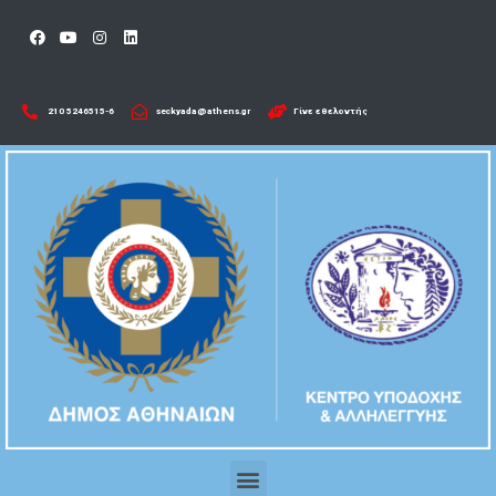
210 5246515-6​
seckyada@athens.gr
Γίνε εθελοντής