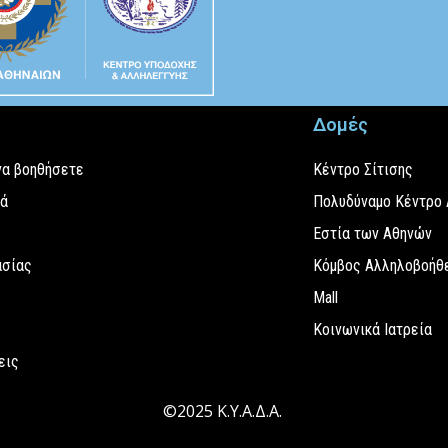
Δομές
να βοηθήσετε
Κέντρο Σίτισης
εά
Πολυδύναμο Κέντρο
Εστία των Αθηνών
ασίας
Κόμβος Αλληλοβοήθε
Mall
Κοινωνικά Ιατρεία
εις
©2025 Κ.Υ.Α.Δ.Α.