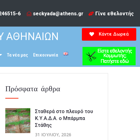
246515-6​
seckyada@athens.gr
Γίνε εθελοντής
Υ ΑΘΗΝΑΙΩΝ
Κάντε Δωρεά
Τα νέα μας
Επικοινωνία
Πρόσφατα άρθρα
Σταθερά στο πλευρό του
Κ.Υ.Α.Δ.Α. ο Μπάρμπα
Στάθης
31 ΙΟΥΛΊΟΥ, 2026