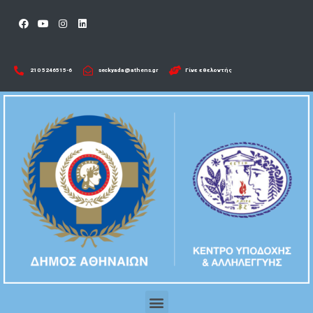
210 5246515-6​
seckyada@athens.gr
Γίνε εθελοντής