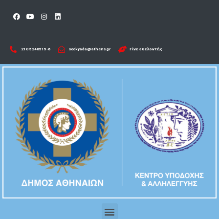
210 5246515-6​
seckyada@athens.gr
Γίνε εθελοντής