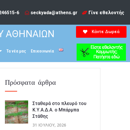
246515-6​
seckyada@athens.gr
Γίνε εθελοντής
Υ ΑΘΗΝΑΙΩΝ
Κάντε Δωρεά
Τα νέα μας
Επικοινωνία
Πρόσφατα άρθρα
Σταθερά στο πλευρό του
Κ.Υ.Α.Δ.Α. ο Μπάρμπα
Στάθης
31 ΙΟΥΛΊΟΥ, 2026