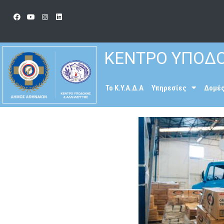
ΚΕΝΤΡΟ ΥΠΟΔΟ
To K.Y.A.Δ.Α
Υπηρεσίες
Δομέ