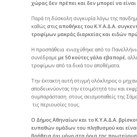
χώρας δεν πρέπει και δεν μπορεί να είναι
Παρά τη δύσκολη συγκυρία λόγω της πανδημ
καθώς
στις αποθήκες του Κ.Υ.Α.Δ.Α. συγκ
τροφίμων μακράς διαρκείας και ειδών πρ
Η προσπάθεια ενισχύθηκε από το Πανελλήν
συνέδραμε
με 50 κούτες γάλα εβαπορέ
, αλλ
τροφίμων από τα δικά του αποθέματα.
Την έκτακτη αυτή στιγμή ολόκληρος ο μηχα
αποδεικνύοντας την ετοιμότητά του και εκφ
συμπαράσταση στους σεισμοπαθείς της Σάμο
τις περιουσίες τους.
Ο Δήμος Αθηναίων και το Κ.Υ.Α.Δ.Α. βρίσ
ευπαθών ομάδων του πληθυσμού και είναι
βοήθεια όχι μόνο στα όρια της πρωτεύουσ