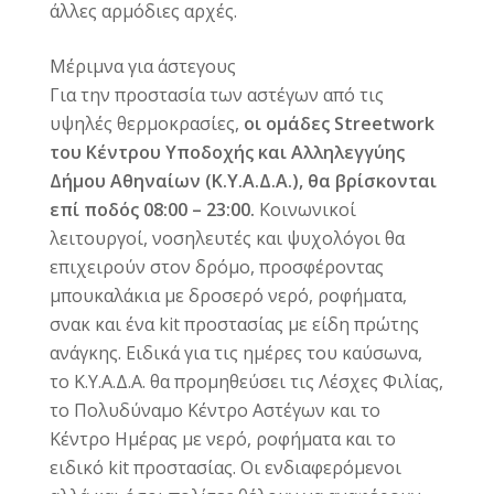
άλλες αρμόδιες αρχές.
Μέριμνα για άστεγους
Για την προστασία των αστέγων από τις
υψηλές θερμοκρασίες,
οι ομάδες Streetwork
του Κέντρου Υποδοχής και Αλληλεγγύης
Δήμου Αθηναίων (Κ.Υ.Α.Δ.Α.), θα βρίσκονται
επί ποδός 08:00 – 23:00.
Κοινωνικοί
λειτουργοί, νοσηλευτές και ψυχολόγοι θα
επιχειρούν στον δρόμο, προσφέροντας
μπουκαλάκια με δροσερό νερό, ροφήματα,
σνακ και ένα kit προστασίας με είδη πρώτης
ανάγκης. Ειδικά για τις ημέρες του καύσωνα,
το Κ.Υ.Α.Δ.Α. θα προμηθεύσει τις Λέσχες Φιλίας,
το Πολυδύναμο Κέντρο Αστέγων και το
Κέντρο Ημέρας με νερό, ροφήματα και το
ειδικό kit προστασίας. Οι ενδιαφερόμενοι