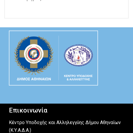
Επικοινωνία
Κέντρο Υποδοχής και Αλληλεγγύης Δήμου Αθηναίων
(Κ.Υ.Α.Δ.Α.)