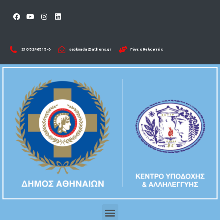
210 5246515-6​
seckyada@athens.gr
Γίνε εθελοντής