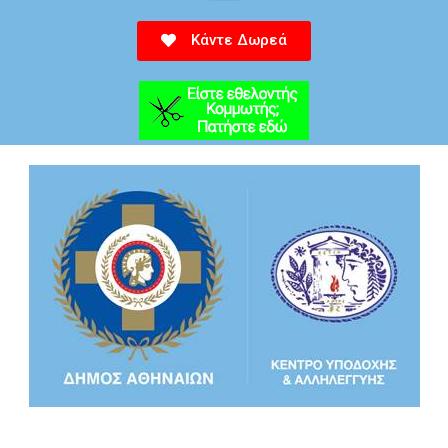
Κάντε Δωρεά