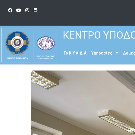
ΚΕΝΤΡΟ ΥΠΟΔΟ
To K.Y.A.Δ.Α
Υπηρεσίες
Δομέ