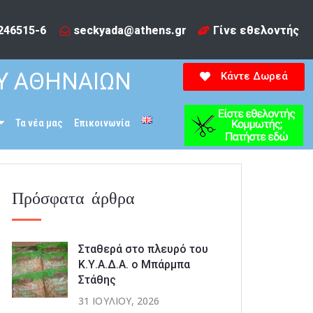
246515-6​
seckyada@athens.gr
Γίνε εθελοντής
Υ ΑΘΗΝΑΙΩΝ
Κάντε Δωρεά
Τα νέα μας
Επικοινωνία
Πρόσφατα άρθρα
Σταθερά στο πλευρό του
Κ.Υ.Α.Δ.Α. ο Μπάρμπα
Στάθης
31 ΙΟΥΛΊΟΥ, 2026