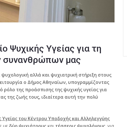
ο Ψυχικής Υγείας για τη
ν συνανθρώπων μας
 ψυχολογική αλλά και ψυχιατρική στήριξη στους
ειτουργία ο Δήμος Αθηναίων, υπογραμμίζοντας
ό ρόλο της προάσπισης της ψυχικής υγείας για
ς της ζωής τους, ιδιαίτερα αυτή την πολύ
ς Υγείας του Κέντρου Υποδοχής και Αλληλεγγύης
κε
με
δύο ψυχιάτρους
και
τέσσερις ψυχολόγους
,
για