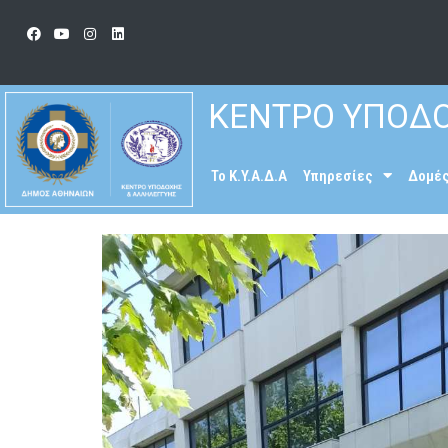
ΚΕΝΤΡΟ ΥΠΟΔΟ
To K.Y.A.Δ.Α
Υπηρεσίες
Δομέ