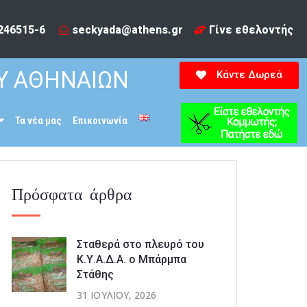
246515-6​
seckyada@athens.gr
Γίνε εθελοντής
Υ ΑΘΗΝΑΙΩΝ
Κάντε Δωρεά
Τα νέα μας
Επικοινωνία
Πρόσφατα άρθρα
Σταθερά στο πλευρό του
Κ.Υ.Α.Δ.Α. ο Μπάρμπα
Στάθης
31 ΙΟΥΛΊΟΥ, 2026