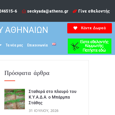
246515-6​
seckyada@athens.gr
Γίνε εθελοντής
Υ ΑΘΗΝΑΙΩΝ
Κάντε Δωρεά
Τα νέα μας
Επικοινωνία
Πρόσφατα άρθρα
Σταθερά στο πλευρό του
Κ.Υ.Α.Δ.Α. ο Μπάρμπα
Στάθης
31 ΙΟΥΛΊΟΥ, 2026