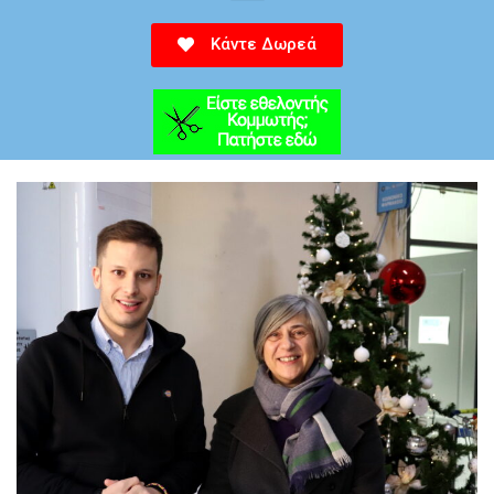
Κάντε Δωρεά