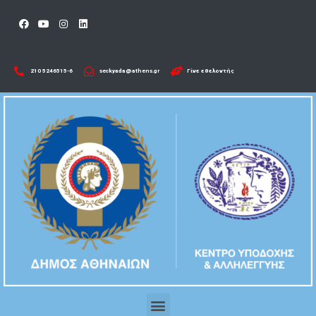
210 5246515-6​
seckyada@athens.gr
Γίνε εθελοντής