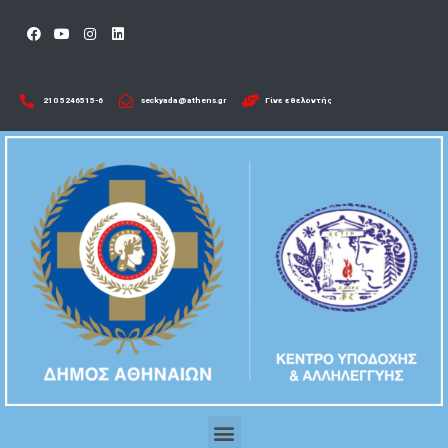
210 5246515-6​
seckyada@athens.gr
Γίνε εθελοντής