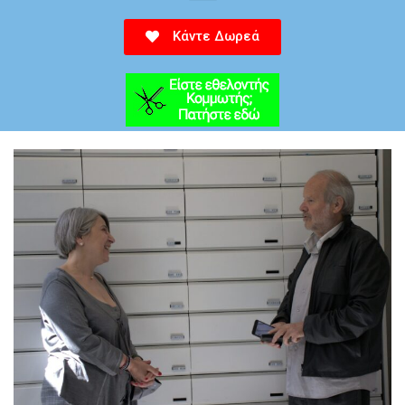
Κάντε Δωρεά