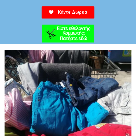
Κάντε Δωρεά