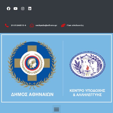
210 5246515-6​
seckyada@athens.gr
Γίνε εθελοντής