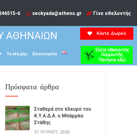
246515-6​
seckyada@athens.gr
Γίνε εθελοντής
Υ ΑΘΗΝΑΙΩΝ
Κάντε Δωρεά
Τα νέα μας
Επικοινωνία
Πρόσφατα άρθρα
Σταθερά στο πλευρό του
Κ.Υ.Α.Δ.Α. ο Μπάρμπα
Στάθης
31 ΙΟΥΛΊΟΥ, 2026