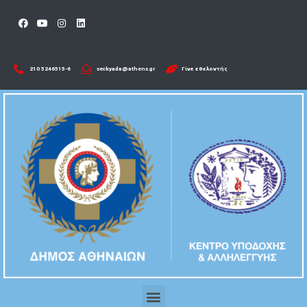
210 5246515-6​
seckyada@athens.gr
Γίνε εθελοντής