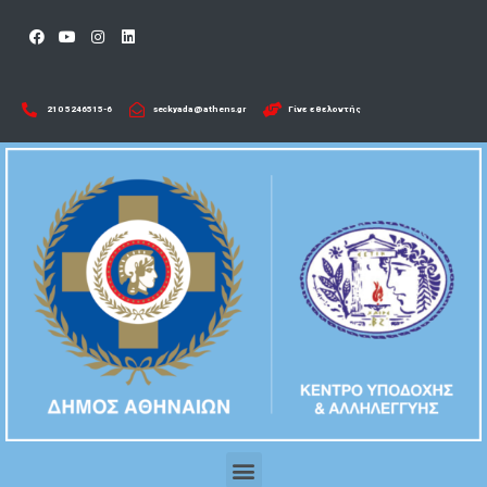
210 5246515-6​
seckyada@athens.gr
Γίνε εθελοντής