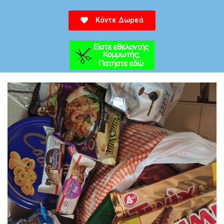
Κάντε Δωρεά