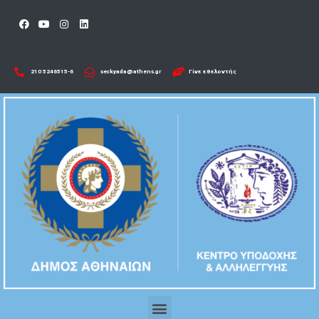
210 5246515-6​
seckyada@athens.gr
Γίνε εθελοντής