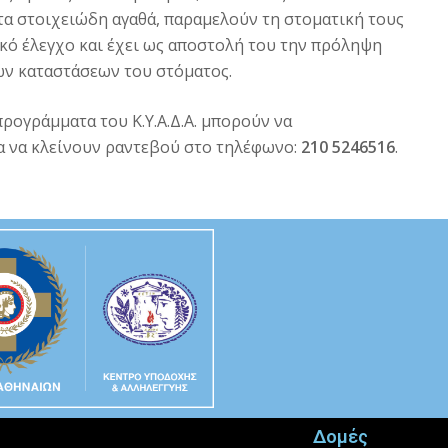
α στοιχειώδη αγαθά, παραμελούν τη στοματική τους
κό έλεγχο και έχει ως αποστολή του την πρόληψη
ών καταστάσεων του στόματος.
προγράμματα του Κ.Υ.Α.Δ.Α. μπορούν να
α να κλείνουν ραντεβού στο τηλέφωνο:
210 5246516
.
Δομές