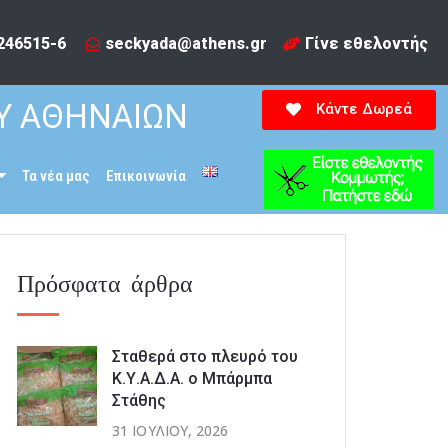
246515-6​
seckyada@athens.gr
Γίνε εθελοντής
Υ ΑΘΗΝΑΙΩΝ
Κάντε Δωρεά
Τα νέα μας
Επικοινωνία
Πρόσφατα άρθρα
Σταθερά στο πλευρό του
Κ.Υ.Α.Δ.Α. ο Μπάρμπα
Στάθης
31 ΙΟΥΛΊΟΥ, 2026