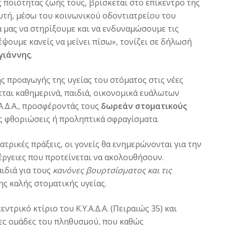
 ποιότητας ζωής τους, βρίσκεται στο επίκεντρο της
υτή, μέσω του κοινωνικού οδοντιατρείου του
ιά μας να στηρίξουμε και να ενδυναμώσουμε τις
έψουμε κανείς να μείνει πίσω», τονίζει σε δήλωσή
γιάννης
.
 προαγωγής της υγείας του στόματος στις νέες
εται καθημερινά, παιδιά, οικονομικά ευάλωτων
Α.Δ.Α., προσφέροντάς τους
δωρεάν στοματικούς
ς φθοριώσεις ή προληπτικά σφραγίσματα.
ατρικές πράξεις, οι γονείς θα ενημερώνονται για την
έργειες που προτείνεται να ακολουθήσουν.
ιδιά για τους
κανόνες
βουρτσίσματος και τις
ης καλής στοματικής υγείας.
τρικό κτίριο του Κ.Υ.Α.Δ.Α. (Πειραιώς 35) και
ες ομάδες του πληθυσμού, που καθώς