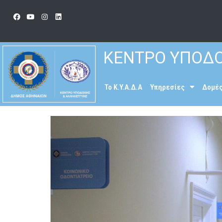
ΚΕΝΤΡΟ ΥΠΟΔΟ
To K.Y.A.Δ.Α
Υπηρεσίες
Δομέ