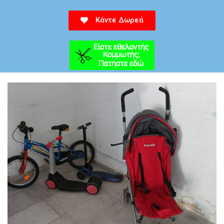
Κάντε Δωρεά