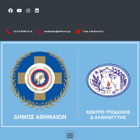
210 5246515-6​
seckyada@athens.gr
Γίνε εθελοντής