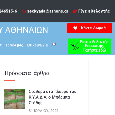
246515-6​
seckyada@athens.gr
Γίνε εθελοντής
Υ ΑΘΗΝΑΙΩΝ
Κάντε Δωρεά
Τα νέα μας
Επικοινωνία
Πρόσφατα άρθρα
Σταθερά στο πλευρό του
Κ.Υ.Α.Δ.Α. ο Μπάρμπα
Στάθης
31 ΙΟΥΛΊΟΥ, 2026