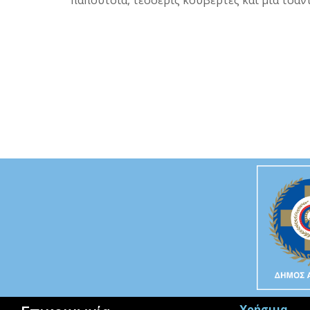
παπούτσια, τέσσερις κουβέρτες και μια τσάν
Χρήσιμα