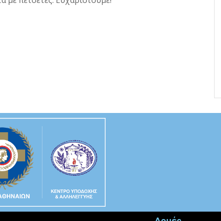
τα με πετσέτες. Ευχαριστούμε!
Δομές