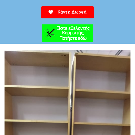
Κάντε Δωρεά