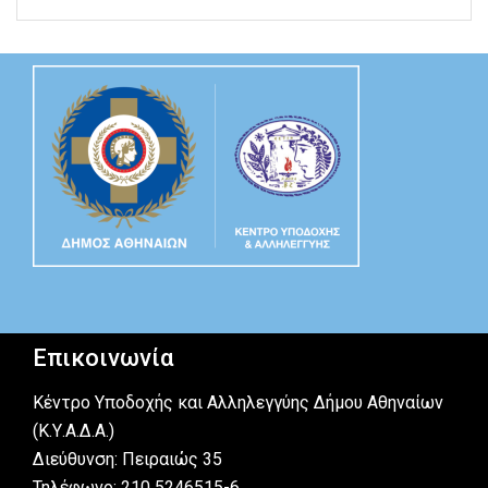
Επικοινωνία
Κέντρο Υποδοχής και Αλληλεγγύης Δήμου Αθηναίων
(Κ.Υ.Α.Δ.Α.)
Διεύθυνση: Πειραιώς 35
Τηλέφωνο: 210 5246515-6