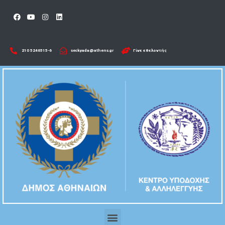
210 5246515-6​
seckyada@athens.gr
Γίνε εθελοντής