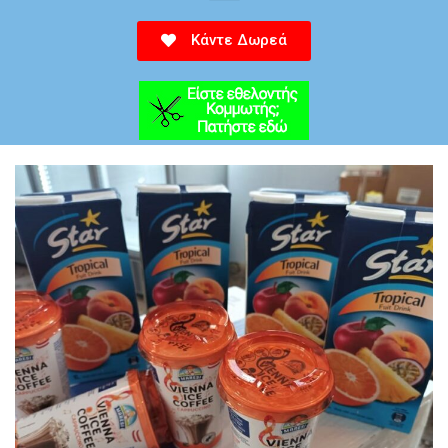
Κάντε Δωρεά