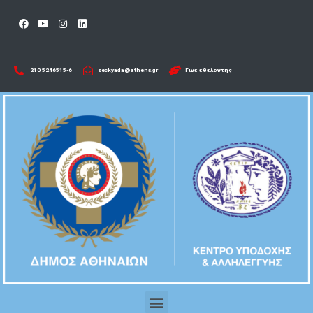
210 5246515-6​
seckyada@athens.gr
Γίνε εθελοντής