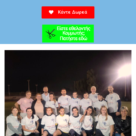
Κάντε Δωρεά