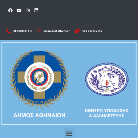
210 5246515-6​
seckyada@athens.gr
Γίνε εθελοντής