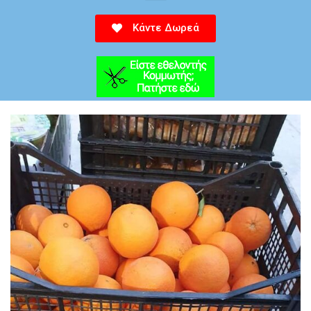
Κάντε Δωρεά