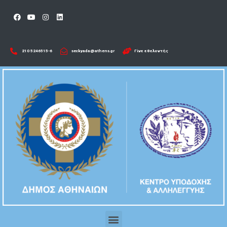
210 5246515-6​
seckyada@athens.gr
Γίνε εθελοντής