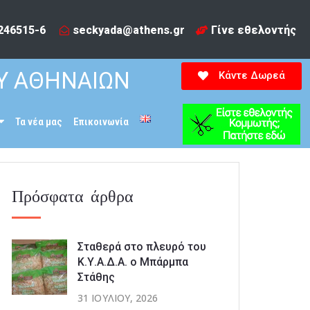
246515-6​
seckyada@athens.gr
Γίνε εθελοντής
Υ ΑΘΗΝΑΙΩΝ
Κάντε Δωρεά
Τα νέα μας
Επικοινωνία
Πρόσφατα άρθρα
Σταθερά στο πλευρό του
Κ.Υ.Α.Δ.Α. ο Μπάρμπα
Στάθης
31 ΙΟΥΛΊΟΥ, 2026