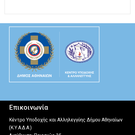
Επικοινωνία
Κέντρο Υποδοχής και Αλληλεγγύης Δήμου Αθηναίων
(Κ.Υ.Α.Δ.Α.)