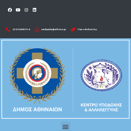
210 5246515-6​
seckyada@athens.gr
Γίνε εθελοντής