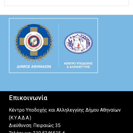
Επικοινωνία
Κέντρο Υποδοχής και Αλληλεγγύης Δήμου Αθηναίων
(Κ.Υ.Α.Δ.Α.)
Διεύθυνση: Πειραιώς 35