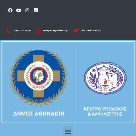
210 5246515-6​
seckyada@athens.gr
Γίνε εθελοντής