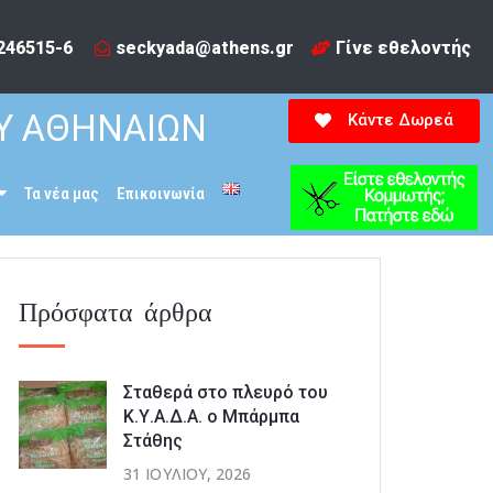
246515-6​
seckyada@athens.gr
Γίνε εθελοντής
Υ ΑΘΗΝΑΙΩΝ
Κάντε Δωρεά
Τα νέα μας
Επικοινωνία
Πρόσφατα άρθρα
Σταθερά στο πλευρό του
Κ.Υ.Α.Δ.Α. ο Μπάρμπα
Στάθης
31 ΙΟΥΛΊΟΥ, 2026